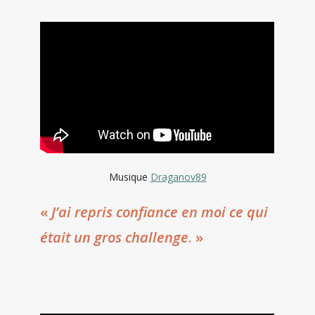
Musique
Draganov89
«
J’ai repris confiance en moi ce qui
était un gros challenge
. »