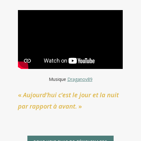
Musique
Draganov89
«
Aujourd’hui c’est le jour et la nuit
par rapport à avant
. »