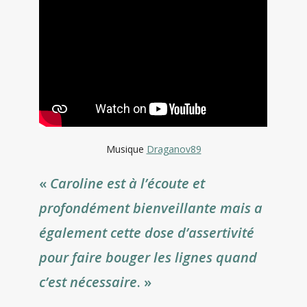
Musique
Draganov89
«
Caroline est à l’écoute et
profondément bienveillante mais a
également cette dose d’assertivité
pour faire bouger les lignes quand
c’est nécessaire
. »