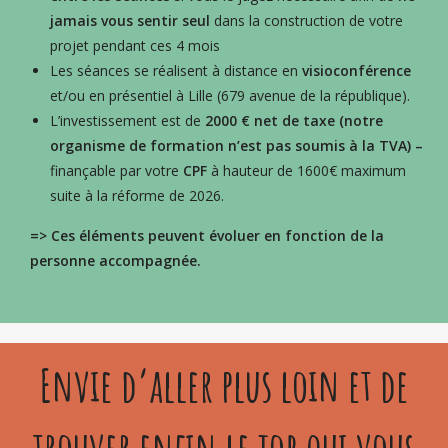
jamais vous sentir seul
dans la construction de votre
projet pendant ces 4 mois
Les séances se réalisent à distance en
visioconférence
et/ou en présentiel à Lille (679 avenue de la république).
L’investissement est de
2000 € net de taxe (notre
organisme de formation n’est pas soumis à la TVA) –
finançable par votre
CPF
à hauteur de 1600€ maximum
suite à la réforme de 2026.
=> Ces éléments peuvent évoluer en fonction de la
personne accompagnée.
Envie d’aller plus loin et de
trouver enfin le job qui vous