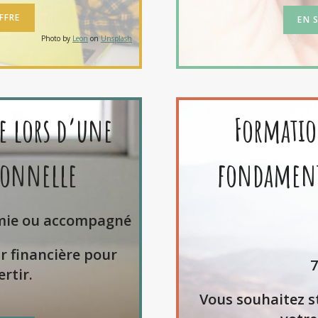
FFRE
EN 
Photo by
Leon
on
Unsplash
re lors d’une
Formatio
ionnelle
fondamenta
mie ou accompagné
r financière pour
7
rtir.
Vous souhaitez st