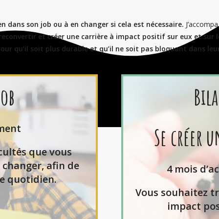
ien dans son job ou à en changer si cela est nécessaire.
J’accompag
reconvertir et créer une carrière à impact positif sur eux et sur
 qu’il soit plus durable et qu’il ne soit pas bloquant dans leur
job
Bil
ment
Se créer u
icultés que vous
 changer, afin de
4 mois d’a
e quotidien.
Vous souhaitez tr
impact pos