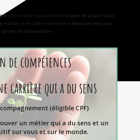
ne ceux et celles qui veulent
retrouver du plaisir dans
 le monde.
Je les aide notamment à
dépasser leur peur
 projet de reconversion.
an de compétences
ne carrière qui a du sens
ccompagnement (éligible CPF)
ouver un métier qui a du sens et un
itif sur vous et sur le monde.