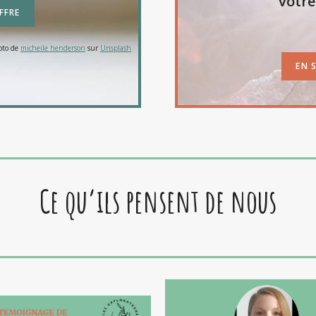
votre
FFRE
oto de
micheile henderson
sur
Unsplash
EN 
Ce qu’ils pensent de nous