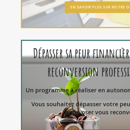
EN SAVOIR PLUS SUR NOTRE O
Dépasser sa peur financiè
reconversion profess
Un programme à réaliser en autono
Vous souhaitez dépasser votre peu
enfin oser vous reconve