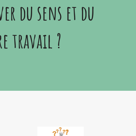
ver du sens et du
re travail ?