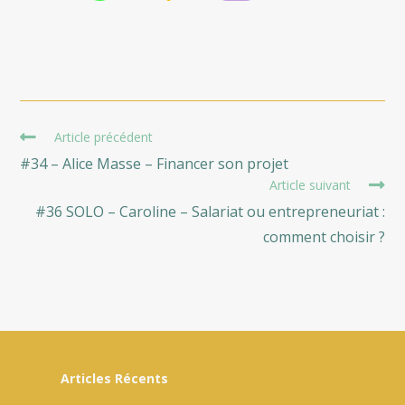
Read
Article précédent
more
#34 – Alice Masse – Financer son projet
articles
Article suivant
#36 SOLO – Caroline – Salariat ou entrepreneuriat :
comment choisir ?
Articles Récents