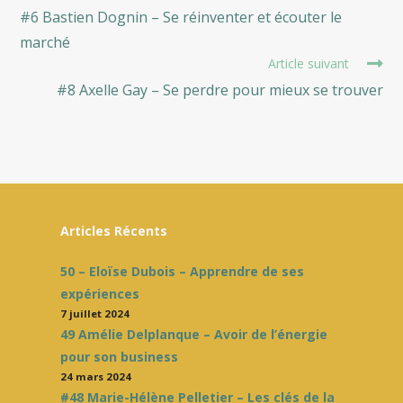
more
#6 Bastien Dognin – Se réinventer et écouter le
articles
marché
Article suivant
#8 Axelle Gay – Se perdre pour mieux se trouver
Articles Récents
50 – Eloïse Dubois – Apprendre de ses
expériences
7 juillet 2024
49 Amélie Delplanque – Avoir de l’énergie
pour son business
24 mars 2024
#48 Marie-Hélène Pelletier – Les clés de la