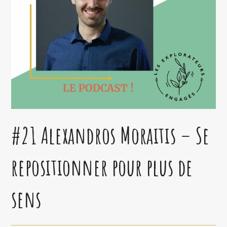
#21 Alexandros Moraitis – Se
repositionner pour plus de
sens