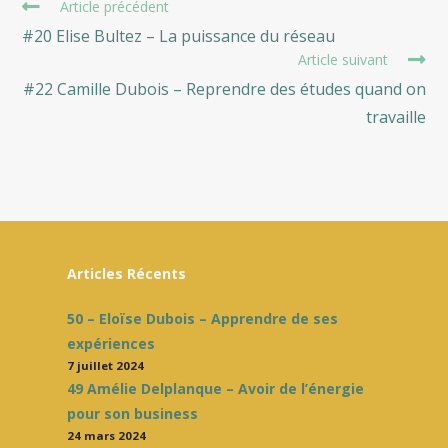
Read
Article précédent
more
#20 Elise Bultez – La puissance du réseau
articles
Article suivant
#22 Camille Dubois – Reprendre des études quand on
travaille
Articles Récents
50 – Eloïse Dubois – Apprendre de ses
expériences
7 juillet 2024
49 Amélie Delplanque – Avoir de l’énergie
pour son business
24 mars 2024